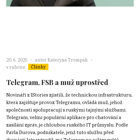
20. 6. 2025
autor
Kateryna Trompak
Články
v rubrice
Telegram, FSB a muž uprostřed
Novináři z IStories zjistili, že technickou infrastrukturu,
která zajišťuje provoz Telegramu, ovládá muž, jehož
společnosti spolupracují s ruskými tajnými službami.
Telegram, velmi populární aplikace pro chatování a
zasílání zpráv, je chloubou ruského IT průmyslu. Podle
Pavla Durova, podnikatele, jenž tuto službu před
dvanácti lety vytvořil, má Telegram po celém světě