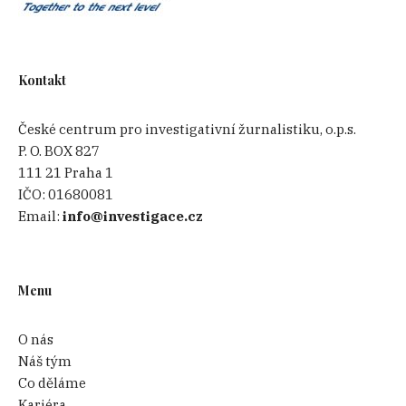
Kontakt
České centrum pro investigativní žurnalistiku, o.p.s.
P. O. BOX 827
111 21 Praha 1
IČO:
01680081
Email:
info@investigace.cz
Menu
O nás
Náš tým
Co děláme
Kariéra