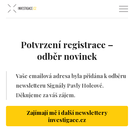
Potvrzení registrace –
odběr novinek
Vaše emailová adresa byla přidána k odběru
newsletteru Signály Pavly Holcové.
Děkujeme za váš zájem.
Zajímají mě i další newslettery
investigace.cz