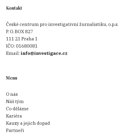
Kontakt
České centrum pro investigativní žurnalistiku, o.p.s.
P. O. BOX 827
111 21 Praha 1
IČO:
01680081
Email:
info@investigace.cz
Menu
O nás
Náš tým
Co děláme
Kariéra
Kauzy a jejich dopad
Partneři