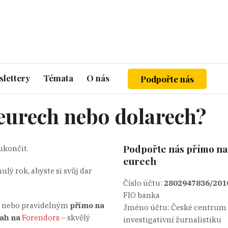
lettery
Témata
O nás
Podpořte nás
 eurech nebo dolarech?
Podpořte nás přímo na 
ukončit.
eurech
lý rok, abyste si svůj dar
Číslo účtu:
2802947836/201
FIO banka
 nebo pravidelným
přímo na
Jméno účtu: České centrum
ah na
Forendors
– skvělý
investigativní žurnalistiku