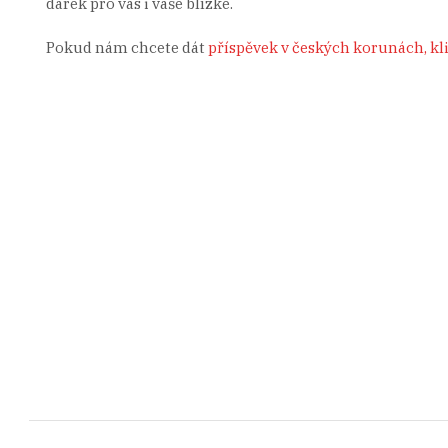
dárek pro vás i vaše blízké.
Pokud nám chcete dát
příspěvek v českých korunách, kl