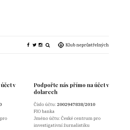
Klub neprůstřelných
účet v
Podpořte nás přímo na účet v
dolarech
0
Číslo účtu:
2002947838/2010
FIO banka
 pro
Jméno účtu: České centrum pro
investigativní žurnalistiku