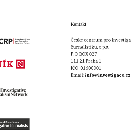
Kontakt
České centrum pro investiga
žurnalistiku, o.p.s.
P. O. BOX 827
111 21 Praha 1
IČO:
01680081
Email:
info@investigace.cz