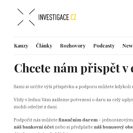
Kauzy
Články
Rozhovory
Podcasty
News
Chcete nám přispět v
Sami si určíte výši příspěvku a podporu můžete kdykoli 
Vždy v lednu Vám zašleme potvrzení o daru za celý uplynu
mohli odečíst z daní.
Podpořit nás můžete
f
inančním darem
– jednorázovým
náš bankovní účet
nebo si předplaťte
náš bonusový obs