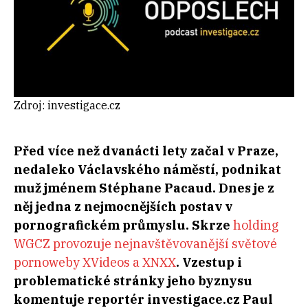
Zdroj: investigace.cz
Před více než dvanácti lety začal v Praze,
nedaleko Václavského náměstí, podnikat
muž jménem Stéphane Pacaud. Dnes je z
něj jedna z nejmocnějších postav v
pornografickém průmyslu. Skrze
holding
WGCZ provozuje nejnavštěvovanější světové
pornoweby XVideos a XNXX
. Vzestup i
problematické stránky jeho byznysu
komentuje reportér investigace.cz Paul