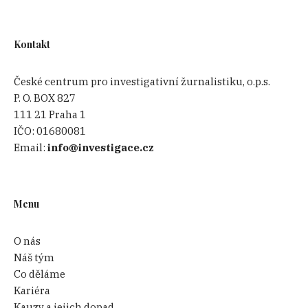
Kontakt
České centrum pro investigativní žurnalistiku, o.p.s.
P. O. BOX 827
111 21 Praha 1
IČO:
01680081
Email:
info@investigace.cz
Menu
O nás
Náš tým
Co děláme
Kariéra
Kauzy a jejich dopad