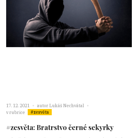
17. 12. 2021
autor
Lukáš Nechvátal
#zesvěta
v rubrice
#zesvěta: Bratrstvo černé sekyrky