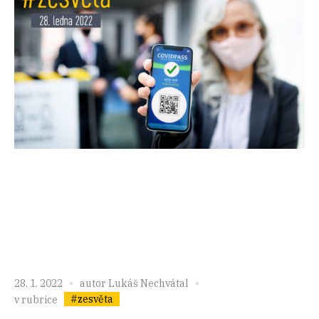
28. 1. 2022
autor
Lukáš Nechvátal
#zesvěta
v rubrice