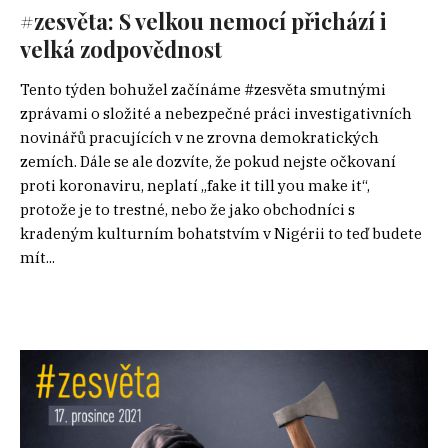
#zesvěta: S velkou nemocí přichází i
velká zodpovědnost
Tento týden bohužel začínáme #zesvěta smutnými
zprávami o složité a nebezpečné práci investigativních
novinářů pracujících v ne zrovna demokratických
zemích. Dále se ale dozvíte, že pokud nejste očkovaní
proti koronaviru, neplatí „fake it till you make it“,
protože je to trestné, nebo že jako obchodníci s
kradeným kulturním bohatstvím v Nigérii to teď budete
mít...