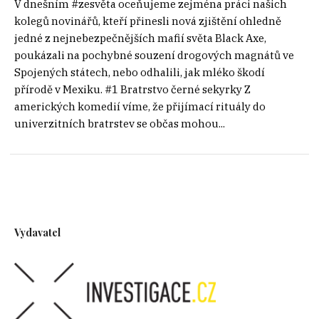
V dnešním #zesvěta oceňujeme zejména práci našich
kolegů novinářů, kteří přinesli nová zjištění ohledně
jedné z nejnebezpečnějších mafií světa Black Axe,
poukázali na pochybné souzení drogových magnátů ve
Spojených státech, nebo odhalili, jak mléko škodí
přírodě v Mexiku. #1 Bratrstvo černé sekyrky Z
amerických komedií víme, že přijímací rituály do
univerzitních bratrstev se občas mohou...
Vydavatel