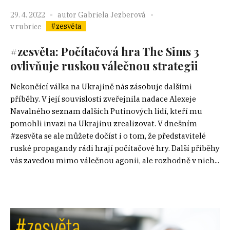
29. 4. 2022
autor
Gabriela Jezberová
#zesvěta
v rubrice
#zesvěta: Počítačová hra The Sims 3
ovlivňuje ruskou válečnou strategii
Nekončící válka na Ukrajině nás zásobuje dalšími
příběhy. V její souvislosti zveřejnila nadace Alexeje
Navalného seznam dalších Putinových lidí, kteří mu
pomohli invazi na Ukrajinu zrealizovat. V dnešním
#zesvěta se ale můžete dočíst i o tom, že představitelé
ruské propagandy rádi hrají počítačové hry. Další příběhy
vás zavedou mimo válečnou agonii, ale rozhodně v nich...