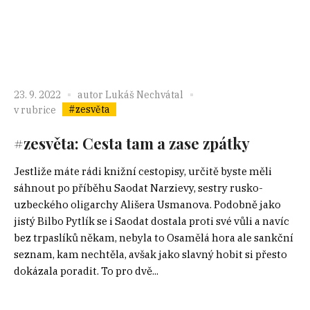
23. 9. 2022
autor
Lukáš Nechvátal
#zesvěta
v rubrice
#zesvěta: Cesta tam a zase zpátky
Jestliže máte rádi knižní cestopisy, určitě byste měli
sáhnout po příběhu Saodat Narzievy, sestry rusko-
uzbeckého oligarchy Ališera Usmanova. Podobně jako
jistý Bilbo Pytlík se i Saodat dostala proti své vůli a navíc
bez trpaslíků někam, nebyla to Osamělá hora ale sankční
seznam, kam nechtěla, avšak jako slavný hobit si přesto
dokázala poradit. To pro dvě...