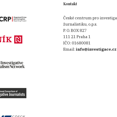
Kontakt
České centrum pro investiga
žurnalistiku, o.p.s.
P. O. BOX 827
111 21 Praha 1
IČO:
01680081
Email:
info@investigace.cz