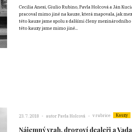
Cecilia Anesi, Giulio Rubino, Pavla Holcová a Ján Kuc
pracoval mimo jiné na kauze, která mapovala, jak me
této kauze jsme spolu s dalšími členy mezinárodního
této kauzy jsme mimo jiné...
Kauzy
v rubrice
23. 7. 2018
autor
Pavla Holcová
Nájemný vrah, drogoví dealeři a Vadal