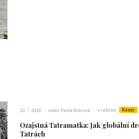
Kauzy
v rubrice
23. 7. 2018
autor
Pavla Holcová
Ozajstná Tatramatka: Jak globální dro
Tatrách