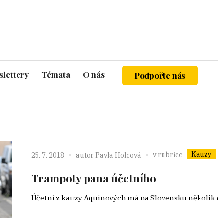
lettery
Témata
O nás
Podpořte nás
Kauzy
v rubrice
25. 7. 2018
autor
Pavla Holcová
Trampoty pana účetního
Účetní z kauzy Aquinových má na Slovensku několik da