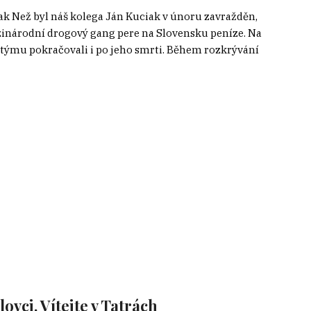
iak Než byl náš kolega Ján Kuciak v únoru zavražděn,
zinárodní drogový gang pere na Slovensku peníze. Na
 týmu pokračovali i po jeho smrti. Během rozkrývání
ovci. Vítejte v Tatrách