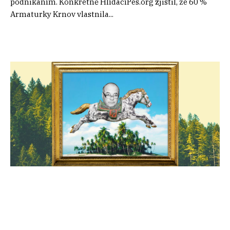
podnikáním. Konkrétně HlídacíPes.org zjistil, že 60 %
Armaturky Krnov vlastnila...