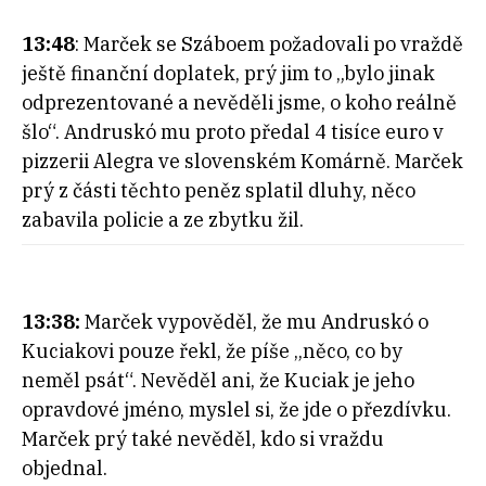
13:48
: Marček se Száboem požadovali po vraždě
ještě finanční doplatek, prý jim to „bylo jinak
odprezentované a nevěděli jsme, o koho reálně
šlo“. Andruskó mu proto předal 4 tisíce euro v
pizzerii Alegra ve slovenském Komárně. Marček
prý z části těchto peněz splatil dluhy, něco
zabavila policie a ze zbytku žil.
13:38:
Marček vypověděl, že mu Andruskó o
Kuciakovi pouze řekl, že píše „něco, co by
neměl psát“. Nevěděl ani, že Kuciak je jeho
opravdové jméno, myslel si, že jde o přezdívku.
Marček prý také nevěděl, kdo si vraždu
objednal.