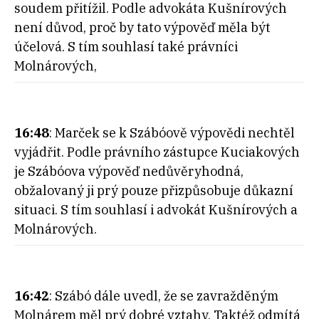
soudem přitížil. Podle advokáta Kušnírových
není důvod, proč by tato výpověď měla být
účelová. S tím souhlasí také právníci
Molnárových,
16:48
: Marček se k Szábóově výpovědi nechtěl
vyjádřit. Podle právního zástupce Kuciakových
je Szábóova výpověď nedůvěryhodná,
obžalovaný ji prý pouze přizpůsobuje důkazní
situaci. S tím souhlasí i advokát Kušnírových a
Molnárových.
16:42
: Szábó dále uvedl, že se zavražděným
Molnárem měl prý dobré vztahy. Taktéž odmítá