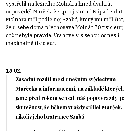
vystřelil na ležícího Molnára hned dvakrát,
odpověděl Marček, že „pro jistotu“. Nápad zabít
Molnára měl podle něj Szábó, který mu měl říct,
že u sebe doma přechovává Molnár 70 tisíc eur,
což nebyla pravda. Vrahové si s sebou odnesli
maximálně tisíc eur.
15:02
:
Zásadní rozdíl mezi dnešním svědectvím
Marčeka a informacemi, na základě kterých
jsme před rokem sepsali náš popis vraždy, je
skutečnost, že během vraždy střílel Marček,
nikoliv jeho bratranec Szabó.