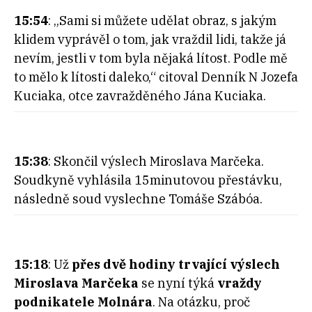
15:54
: „Sami si můžete udělat obraz, s jakým
klidem vyprávěl o tom, jak vraždil lidi, takže já
nevím, jestli v tom byla nějaká lítost. Podle mě
to mělo k lítosti daleko,“ citoval Denník N Jozefa
Kuciaka, otce zavražděného Jána Kuciaka.
15:38
: Skončil výslech Miroslava Marčeka.
Soudkyně vyhlásila 15minutovou přestávku,
následně soud vyslechne Tomáše Szábóa.
15:18
: Už
přes dvě hodiny trvající výslech
Miroslava Marčeka
se nyní týká
vraždy
podnikatele Molnára
. Na otázku, proč