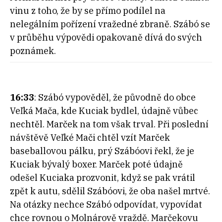
vinu z toho, že by se přímo podílel na
nelegálním pořízení vražedné zbraně. Szábó se
v průběhu výpovědi opakovaně dívá do svých
poznámek.
16:33
: Szábó vypověděl, že původně do obce
Veľká Mača, kde Kuciak bydlel, údajně vůbec
nechtěl. Marček na tom však trval. Při poslední
návštěvě Veľké Mači chtěl vzít Marček
baseballovou pálku, prý Szábóovi řekl, že je
Kuciak bývalý boxer. Marček poté údajně
odešel Kuciaka prozvonit, když se pak vrátil
zpět k autu, sdělil Szábóovi, že oba našel mrtvé.
Na otázky nechce Szábó odpovídat, vypovídat
chce rovnou o Molnárově vraždě. Marčekovu