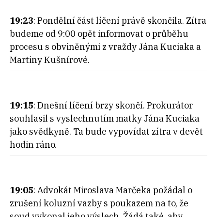
19:23
: Pondělní část líčení právě skončila. Zítra
budeme od 9:00 opět informovat o průběhu
procesu s obviněnými z vraždy Jána Kuciaka a
Martiny Kušnírové.
19:15
: Dnešní líčení brzy skončí. Prokurátor
souhlasil s vyslechnutím matky Jána Kuciaka
jako svědkyně. Ta bude vypovídat zítra v devět
hodin ráno.
19:05
: Advokát Miroslava Marčeka požádal o
zrušení koluzní vazby s poukazem na to, že
soud vykonal jeho výslech. Žádá také, aby