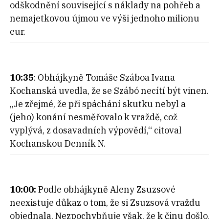
odškodnění související s náklady na pohřeb a
nemajetkovou újmou ve výši jednoho milionu
eur.
10:35
: Obhájkyně Tomáše Száboa Ivana
Kochanská uvedla, že se Szábó necítí být vinen.
„Je zřejmé, že při spáchání skutku nebyl a
(jeho) konání nesměřovalo k vraždě, což
vyplývá, z dosavadních výpovědí,“ citoval
Kochanskou Denník N.
10:00:
Podle obhájkyně Aleny Zsuzsové
neexistuje důkaz o tom, že si Zsuzsová vraždu
objednala. Nezpochybňuje však, že k činu došlo.