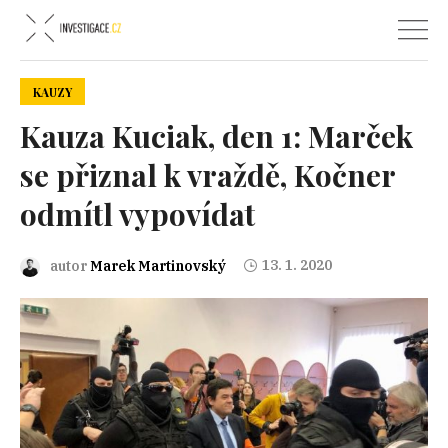
KAUZY
Kauza Kuciak, den 1: Marček
se přiznal k vraždě, Kočner
odmítl vypovídat
13. 1. 2020
autor
Marek Martinovský