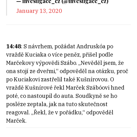
— investigace_cz (@investigace_cz)
January 13, 2020
14:48
: S návrhem, požádat Andruskóa po
vraždě Kuciaka o více peněz, přišel podle
Marčekovy výpovědi Szábo. „Nevěděl jsem, že
ona stojí ze dveřmi,“ odpověděl na otázku, proč
po Kuciakovi zastřelil také Kušnírovou. O
vraždě Kušnírové řekl Marček Szábóovi hned
poté, co nastoupil do auta. Soudkyně se ho
posléze zeptala, jak na tuto skutečnost
reagoval. „Řekl, že v pořádku,“ odpověděl
Marček.