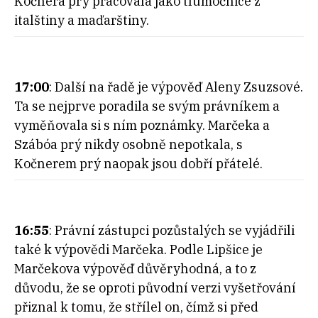
Kočnera prý pracovala jako tlumočnice z
italštiny a maďarštiny.
17:00
: Další na řadě je výpověď Aleny Zsuzsové.
Ta se nejprve poradila se svým právníkem a
vyměňovala si s ním poznámky. Marčeka a
Szábóa prý nikdy osobně nepotkala, s
Kočnerem prý naopak jsou dobří přátelé.
16:55
: Právní zástupci pozůstalých se vyjádřili
také k výpovědi Marčeka. Podle Lipšice je
Marčekova výpověď důvěryhodná, a to z
důvodu, že se oproti původní verzi vyšetřování
přiznal k tomu, že střílel on, čímž si před