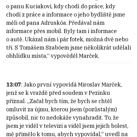
o panu Kuciakovi, kdy chodí do práce, kdy
chodí z práce a informace o jeho bydliště jsme
měli od pana Adruskóa. Předával nám
informace přes mobil. Byly tam i informace
o autě. Ukázal nám i pár fotek, možná dvě nebo
tři. S Tomášem Szabóem jsme několikrát udělali
obhlídku místa,“ vypověděl Marček.
13:07
: Jako první vypovídá Miroslav Marček,
jenž se k vraždě před soudem v Pezinku
přiznal. „Začal bych tím, že bych se chtěl
omluvit za újmu, kterou jsem (pozůstalým)
způsobil, nic to nedokáže vynahradit. To, že
jsem je viděl v televizi a viděl jsem jejich bolest,
mě přimělo k tomu, abych vypovídal,“ uvedl na