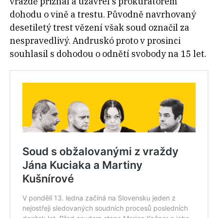
vraždě přiznal a uzavřel s prokurátorem
dohodu o vině a trestu. Původně navrhovaný
desetiletý trest vězení však soud označil za
nespravedlivý. Andruskó proto v prosinci
souhlasil s dohodou o odnětí svobody na 15 let.