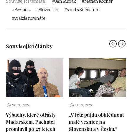
Související témata:
Ján Kuciak
Marian Kočner
Pezinok
Slovensko
soud s Kočnerem
vražda novináře
Související články
20. 3. 2026
18. 3. 2026
Výbuchy, které otřásly
„V létě půjdu obhlédnout
Maďarskem. Pachatel
malé vesnice na
promluvil po 27 letech
Slovensku a v Česku.“