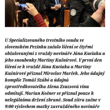
U Specializovaného trestního soudu ve
slovenském Pezinku začalo líčení se čtyřmi
obžalovanými z vraždy novináře Jána Kuciaka a
jeho snoubenky Martiny Kušnírové. V první den
líčení se k vraždě Jána Kuciaka a Martiny
Kušnírové přiznal Miroslav Marček. Jeho údajný
komplic Tomáš Szábó a údajná
zprostředkovatelka Alena Zsuzsová vinu
odmítají. Marian Kočner se přiznal pouze k
nelegálnímu držení zbraně. Soud zítra začne v
9:00 výslechem matky zavražděného novináře