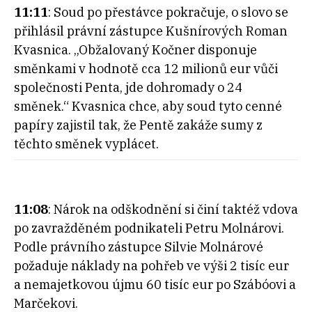
11:11
: Soud po přestávce pokračuje, o slovo se
přihlásil právní zástupce Kušnírových Roman
Kvasnica. „Obžalovaný Kočner disponuje
směnkami v hodnotě cca 12 milionů eur vůči
společnosti Penta, jde dohromady o 24
směnek.“ Kvasnica chce, aby soud tyto cenné
papíry zajistil tak, že Pentě zakáže sumy z
těchto směnek vyplácet.
11:08
: Nárok na odškodnění si činí taktéž vdova
po zavražděném podnikateli Petru Molnárovi.
Podle právního zástupce Silvie Molnárové
požaduje náklady na pohřeb ve výši 2 tisíc eur
a nemajetkovou újmu 60 tisíc eur po Szábóovi a
Marčekovi.