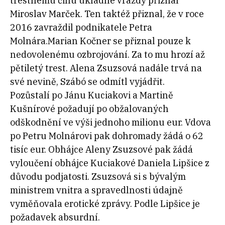
trestnému činu úkladné vraždy přiznal
Miroslav Marček. Ten taktéž přiznal, že v roce
2016 zavraždil podnikatele Petra
Molnára.Marian Kočner se přiznal pouze k
nedovolenému ozbrojování. Za to mu hrozí až
pětiletý trest. Alena Zsuzsová nadále trvá na
své nevině, Szábó se odmítl vyjádřit.
Pozůstalí po Jánu Kuciakovi a Martině
Kušnírové požadují po obžalovaných
odškodnění ve výši jednoho milionu eur. Vdova
po Petru Molnárovi pak dohromady žádá o 62
tisíc eur. Obhájce Aleny Zsuzsové pak žádá
vyloučení obhájce Kuciakové Daniela Lipšice z
důvodu podjatosti. Zsuzsová si s bývalým
ministrem vnitra a spravedlnosti údajně
vyměňovala erotické zprávy. Podle Lipšice je
požadavek absurdní.