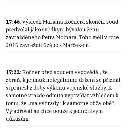
17:46
: Výslech Mariana Kočnera skončil, soud
předvolal jako svědkyni bývalou ženu
zavražděného Petra Molnára. Toho měli v roce
2016 zavraždit Szábó s Marčekem.
17:22
: Kočner před soudem vypověděl, že
zbraň, k jejímuž nelegálnímu držení se přiznal,
si přinesl z doby výkonu vojenské služby. K
samotné vraždě odmítá vypovídat vzhledem k
tomu, že „má výhrady i k samotné obžalobě“.
Vyjadřovat se chce pouze k jednotlivým
důkazům.