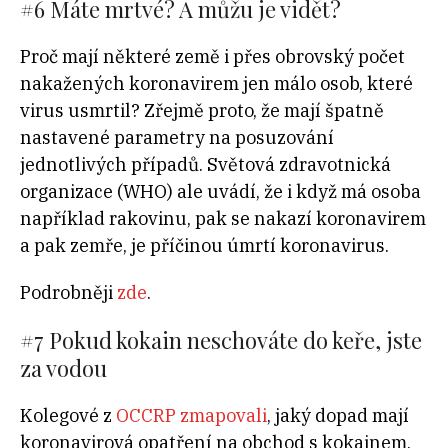
#6
Máte mrtvé? A můžu je vidět?
Proč mají některé země i přes obrovský počet
nakažených koronavirem jen málo osob, které
virus usmrtil? Zřejmě proto, že mají špatně
nastavené parametry na posuzování
jednotlivých případů. Světová zdravotnická
organizace (WHO) ale uvádí, že i když má osoba
například rakovinu, pak se nakazí koronavirem
a pak zemře, je příčinou úmrtí koronavirus.
Podrobněji
zde
.
#7 Pokud kokain neschováte do keře, jste
za vodou
Kolegové z
OCCRP zmapovali
, jaký dopad mají
koronavirová opatření na obchod s kokainem.