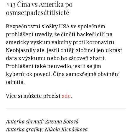
#13 Čína vs Amerika po
osmsetpadesátitisícté
Bezpečnostní složky USA ve společném
prohlášení uvedly, že čínští hackeři cílí na
americký výzkum vakcíny proti koronaviru.
Neobjasnily ale, jestli chtějí zločinci jen ukrást
data z výzkumu nebo ho zároveň zhatit.
Prohlášení také neuvedlo, jestli se jim
kyberútok povedl. Čína samozřejmě obvinění
odmítá.
Více si můžete přečíst
zde
.
Autorka shrnutí: Zuzana Šotová
Autorka grafiky: Nikola Klepáčková