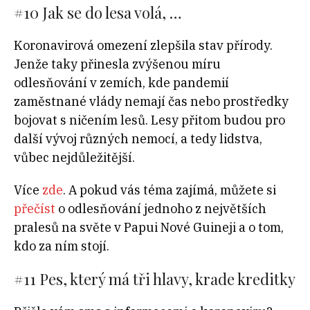
#10 Jak se do lesa volá, …
Koronavirová omezení zlepšila stav přírody.
Jenže taky přinesla zvýšenou míru
odlesňování v zemích, kde pandemií
zaměstnané vlády nemají čas nebo prostředky
bojovat s ničením lesů. Lesy přitom budou pro
další vývoj různých nemocí, a tedy lidstva,
vůbec nejdůležitější.
Více
zde
. A pokud vás téma zajímá, můžete si
přečíst
o odlesňování jednoho z největších
pralesů na světe v Papui Nové Guineji a o tom,
kdo za ním stojí.
#11 Pes, který má tři hlavy, krade kreditky