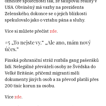
offshore společností tak, že skupoval reality v
USA. Obviněný má vazby na prezidenta
Zelenského, dokonce se o jejich blízkosti
spekulovalo jako o vztahu pána a sluhy.
Více si můžete přečíst
zde
.
#5 „To nejste vy.“ „Ale ano, mám nový
účes.“
Finská pohraniční stráž rozbila gang pašeráků
lidí. Nelegálně převáželi osoby ze Švédska do
Velké Británie, přičemž migranti měli
dokumenty jiných osob a za převod platili přes
200 tisíc korun za osobu.
Více
zde
.