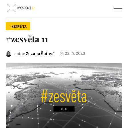
#ZESVĚTA
#zesvěta 11
22. 5. 2020
autor
Zuzana Šotová