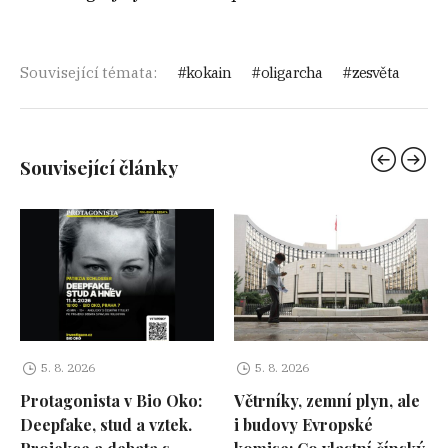
Související témata:
kokain
oligarcha
zesvěta
Související články
5. 8. 2026
5. 8. 2026
Protagonista v Bio Oko:
Větrníky, zemní plyn, ale
Deepfake, stud a vztek.
i budovy Evropské