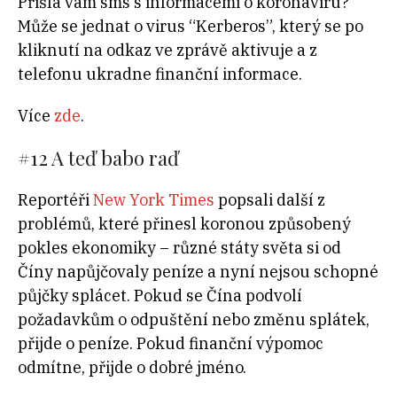
Přišla vám sms s informacemi o koronaviru?
Může se jednat o virus “Kerberos”, který se po
kliknutí na odkaz ve zprávě aktivuje a z
telefonu ukradne finanční informace.
Více
zde
.
#12
A teď babo raď
Reportéři
New York Times
popsali další z
problémů, které přinesl koronou způsobený
pokles ekonomiky – různé státy světa si od
Číny napůjčovaly peníze a nyní nejsou schopné
půjčky splácet. Pokud se Čína podvolí
požadavkům o odpuštění nebo změnu splátek,
přijde o peníze. Pokud finanční výpomoc
odmítne, přijde o dobré jméno.