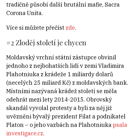
tradičně působí další brutální mafie, Sacra
Corona Unita.
Více si můžete přečíst
zde
.
#2 Zloděj století je chycen
Moldavský vrchní státní zástupce obvinil
jednoho z nejbohatších lidí v zemi Vladimira
Plahotniuka z krádeže 1 miliardy dolarů
(necelých 25 miliard Kč) z moldavských bank.
Místními nazývaná krádež století se měla
odehrát mezi lety 2014-2015. Obrovský
skandál vyvolal protesty a byli za něj již
uvězněni bývalý prezident Filat a podnikatel
Platon – o jeho vazbách na Plahotniuka
psala
investigace.cz
.