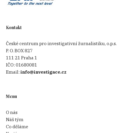
Kontakt
České centrum pro investigativní žurnalistiku, o.p.s.
P. O. BOX 827
111 21 Praha 1
IČO:
01680081
Email:
info@investigace.cz
Menu
O nás
Náš tým
Co děláme