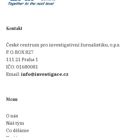
Kontakt
České centrum pro investigativní žurnalistiku, o.p.s.
P. O. BOX 827
111 21 Praha 1
IČO:
01680081
Email:
info@investigace.cz
Menu
O nás
Náš tým
Co děláme