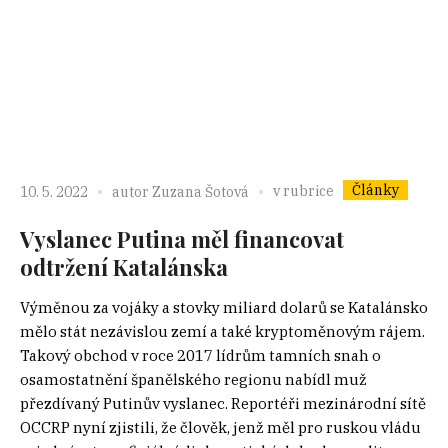
Články
v rubrice
10. 5. 2022
autor
Zuzana Šotová
Vyslanec Putina měl financovat
odtržení Katalánska
Výměnou za vojáky a stovky miliard dolarů se Katalánsko
mělo stát nezávislou zemí a také kryptoměnovým rájem.
Takový obchod v roce 2017 lídrům tamních snah o
osamostatnění španělského regionu nabídl muž
přezdívaný Putinův vyslanec. Reportéři mezinárodní sítě
OCCRP nyní zjistili, že člověk, jenž měl pro ruskou vládu