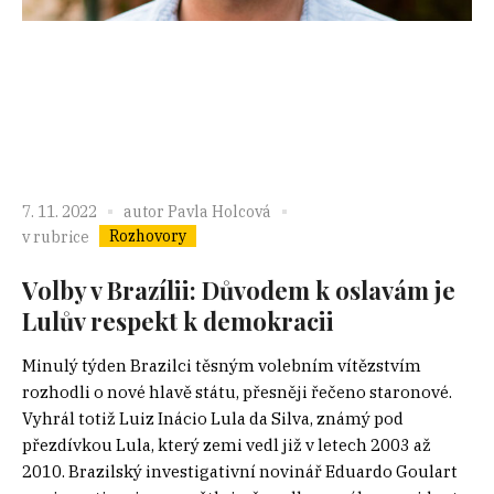
7. 11. 2022
autor
Pavla Holcová
Rozhovory
v rubrice
Volby v Brazílii: Důvodem k oslavám je
Lulův respekt k demokracii
Minulý týden Brazilci těsným volebním vítězstvím
rozhodli o nové hlavě státu, přesněji řečeno staronové.
Vyhrál totiž Luiz Inácio Lula da Silva, známý pod
přezdívkou Lula, který zemi vedl již v letech 2003 až
2010. Brazilský investigativní novinář Eduardo Goulart