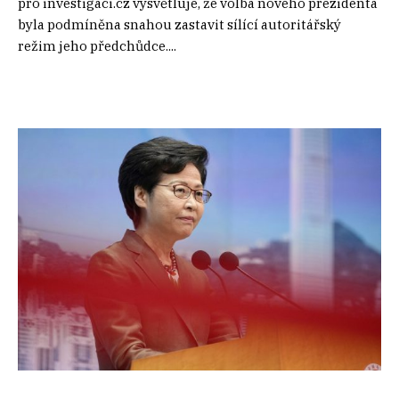
pro investigaci.cz vysvětluje, že volba nového prezidenta
byla podmíněna snahou zastavit sílící autoritářský
režim jeho předchůdce....