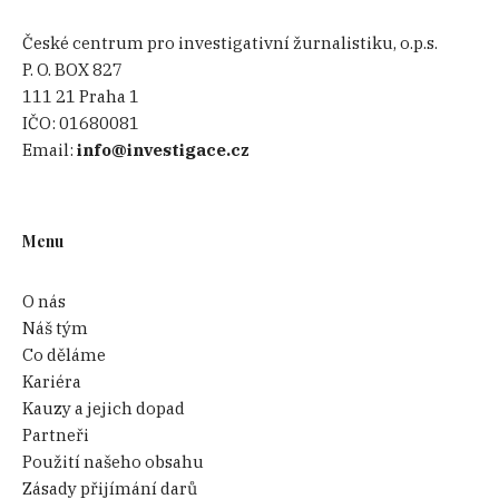
České centrum pro investigativní žurnalistiku, o.p.s.
P. O. BOX 827
111 21 Praha 1
IČO:
01680081
Email:
info@investigace.cz
Menu
O nás
Náš tým
Co děláme
Kariéra
Kauzy a jejich dopad
Partneři
Použití našeho obsahu
Zásady přijímání darů