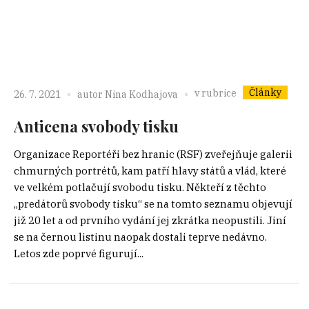
Články
v rubrice
26. 7. 2021
autor
Nina Kodhajova
Anticena svobody tisku
Organizace Reportéři bez hranic (RSF) zveřejňuje galerii
chmurných portrétů, kam patří hlavy států a vlád, které
ve velkém potlačují svobodu tisku. Někteří z těchto
„predátorů svobody tisku“ se na tomto seznamu objevují
již 20 let a od prvního vydání jej zkrátka neopustili. Jiní
se na černou listinu naopak dostali teprve nedávno.
Letos zde poprvé figurují...