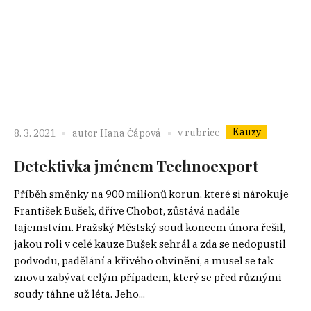
Kauzy
v rubrice
8. 3. 2021
autor
Hana Čápová
Detektivka jménem Technoexport
Příběh směnky na 900 milionů korun, které si nárokuje
František Bušek, dříve Chobot, zůstává nadále
tajemstvím. Pražský Městský soud koncem února řešil,
jakou roli v celé kauze Bušek sehrál a zda se nedopustil
podvodu, padělání a křivého obvinění, a musel se tak
znovu zabývat celým případem, který se před různými
soudy táhne už léta. Jeho...