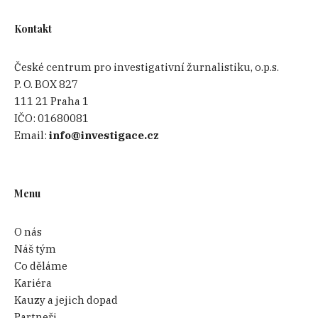
Kontakt
České centrum pro investigativní žurnalistiku, o.p.s.
P. O. BOX 827
111 21 Praha 1
IČO:
01680081
Email:
info@investigace.cz
Menu
O nás
Náš tým
Co děláme
Kariéra
Kauzy a jejich dopad
Partneři