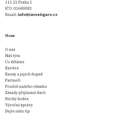
111 21 Praha 1
IČO:
01680081
Email:
info@investigace.cz
Menu
O nás
Náš tým
Co děláme
Kariéra
Kauzy a jejich dopad
Partneři
Použití našeho obsahu
Zásady přijímání darů
Etický kodex
Výroční zprávy
Dejte nám tip