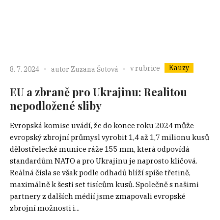
Kauzy
v rubrice
8. 7. 2024
autor
Zuzana Šotová
EU a zbraně pro Ukrajinu: Realitou
nepodložené sliby
Evropská komise uvádí, že do konce roku 2024 může
evropský zbrojní průmysl vyrobit 1,4 až 1,7 milionu kusů
dělostřelecké munice ráže 155 mm, která odpovídá
standardům NATO a pro Ukrajinu je naprosto klíčová.
Reálná čísla se však podle odhadů blíží spíše třetině,
maximálně k šesti set tisícům kusů. Společně s našimi
partnery z dalších médií jsme zmapovali evropské
zbrojní možnosti i...