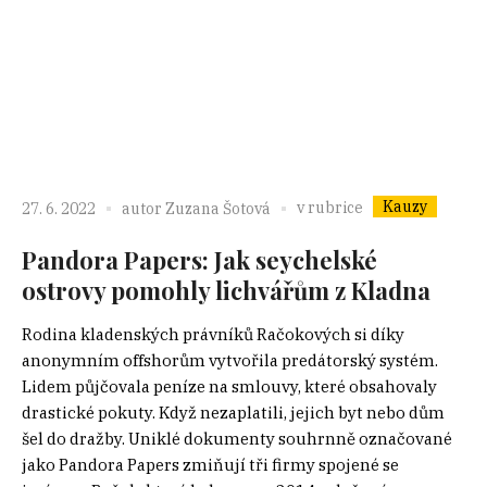
Kauzy
v rubrice
27. 6. 2022
autor
Zuzana Šotová
Pandora Papers: Jak seychelské
ostrovy pomohly lichvářům z Kladna
Rodina kladenských právníků Račokových si díky
anonymním offshorům vytvořila predátorský systém.
Lidem půjčovala peníze na smlouvy, které obsahovaly
drastické pokuty. Když nezaplatili, jejich byt nebo dům
šel do dražby. Uniklé dokumenty souhrnně označované
jako Pandora Papers zmiňují tři firmy spojené se