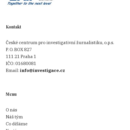
Kontakt
České centrum pro investigativní žurnalistiku, o.p.s.
P. O. BOX 827
111 21 Praha 1
IČO:
01680081
Email:
info@investigace.cz
Menu
O nás
Náš tým
Co děláme