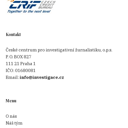
Kontakt
České centrum pro investigativní žurnalistiku, o.p.s.
P. O. BOX 827
111 21 Praha 1
IČO:
01680081
Email:
info@investigace.cz
Menu
O nás
Náš tým