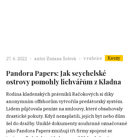
Kauzy
v rubrice
27. 6. 2022
autor
Zuzana Šotová
Pandora Papers: Jak seychelské
ostrovy pomohly lichvářům z Kladna
Rodina kladenských právníků Račokových si díky
anonymním offshorům vytvořila predátorský systém.
Lidem půjčovala peníze na smlouvy, které obsahovaly
drastické pokuty. Když nezaplatili, jejich byt nebo dům
šel do dražby. Uniklé dokumenty souhrnně označované
jako Pandora Papers zmiňují tři firmy spojené se