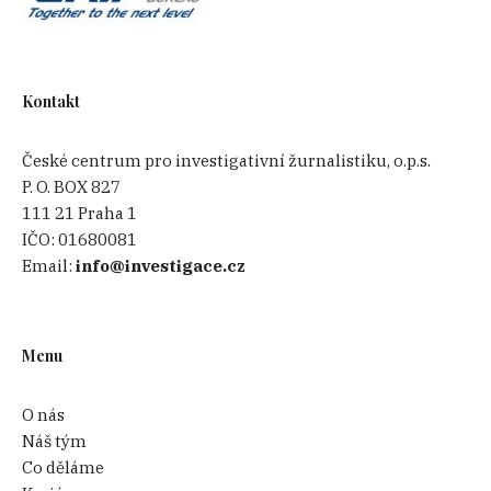
Kontakt
České centrum pro investigativní žurnalistiku, o.p.s.
P. O. BOX 827
111 21 Praha 1
IČO:
01680081
Email:
info@investigace.cz
Menu
O nás
Náš tým
Co děláme