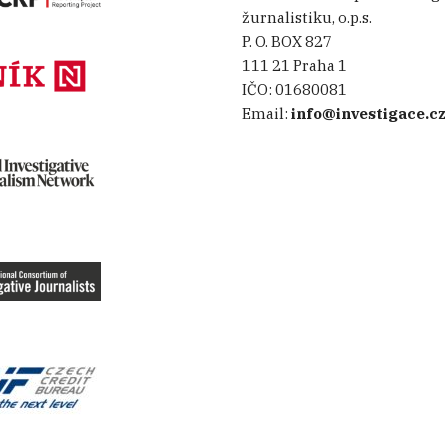
žurnalistiku, o.p.s.
P. O. BOX 827
111 21 Praha 1
IČO:
01680081
Email:
info@investigace.cz