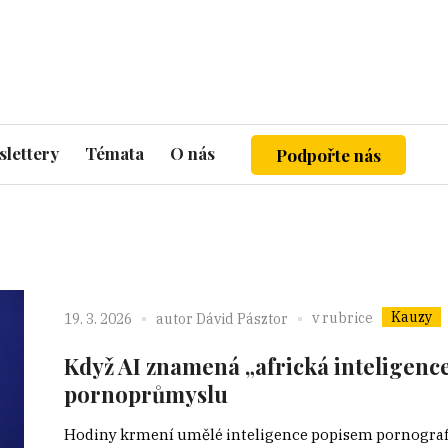
lettery
Témata
O nás
Podpořte nás
Kauzy
v rubrice
19. 3. 2026
autor
Dávid Pásztor
Když AI znamená „africká inteligence
pornoprůmyslu
Hodiny krmení umělé inteligence popisem pornografi