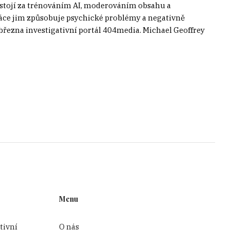
í stojí za trénováním AI, moderováním obsahu a
práce jim způsobuje psychické problémy a negativně
ě března investigativní portál 404media. Michael Geoffrey
Menu
tivní
O nás