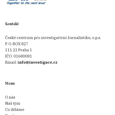
Kontakt
České centrum pro investigativní žurnalistiku, o.p.s.
P. O. BOX 827
111 21 Praha 1
IČO:
01680081
Email:
info@investigace.cz
Menu
O nás
Náš tým
Co děláme