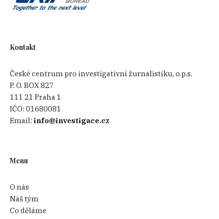
Kontakt
České centrum pro investigativní žurnalistiku, o.p.s.
P. O. BOX 827
111 21 Praha 1
IČO:
01680081
Email:
info@investigace.cz
Menu
O nás
Náš tým
Co děláme