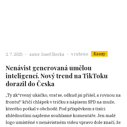
Kauzy
v rubrice
2. 7. 2025
autor
Josef Šlerka
Nenávist generovaná umělou
inteligencí. Nový trend na TikToku
dorazil do Česka
„Ty zk*rvený ukáčko, vrať se, odkud jsi přišel, a rovnou na
frontu!“ křičí chlápek v tričku s nápisem SPD na muže,
kterého potkal v obchodě. Pod příspěvkem s tisíci
zhlédnutími najdeme souhlasné komentáře. Jen malé
logo umístěné v nenávistném videu vpravo dole značí, že