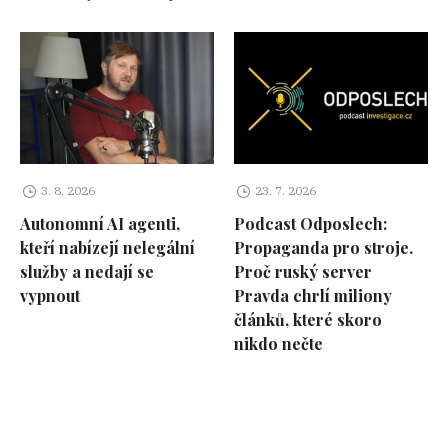
3. 8. 2026
23. 7. 2026
Autonomní AI agenti,
Podcast Odposlech:
kteří nabízejí nelegální
Propaganda pro stroje.
služby a nedají se
Proč ruský server
vypnout
Pravda chrlí miliony
článků, které skoro
nikdo nečte