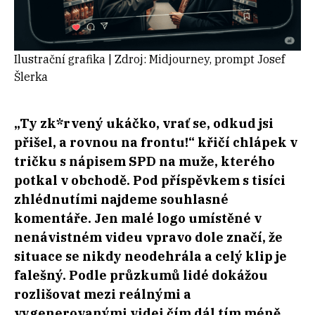
Ilustrační grafika | Zdroj: Midjourney, prompt Josef
Šlerka
„Ty zk*rvený ukáčko, vrať se, odkud jsi
přišel, a rovnou na frontu!“ křičí chlápek v
tričku s nápisem SPD na muže, kterého
potkal v obchodě. Pod příspěvkem s tisíci
zhlédnutími najdeme souhlasné
komentáře. Jen malé logo umístěné v
nenávistném videu vpravo dole značí, že
situace se nikdy neodehrála a celý klip je
falešný. Podle průzkumů lidé dokážou
rozlišovat mezi reálnými a
vygenerovanými videi čím dál tím méně.