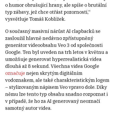
o humor obrušující hrany, ale spíše o brutální
typ zábavy, jež chce otřást pozorností,“
vysvětluje Tomáš Koblížek.
O současný masivní nárůst AI clapbacků se
zasloužil hlavně nedávno zpřístupněný
generátor videoobsahu Veo 3 od společnosti
Google. Ten byl uveden na trh letos v květnu a
umožňuje generovat hyperrealistická videa
dlouhá až 8 sekund. Všechna videa Google
označuje
nejen skrytým digitálním
vodoznakem, ale také charakteristickým logem
– stylizovaným nápisem Veo vpravo dole. Díky
němu lze tento typ obsahu snadno rozpoznat i
v případě, že ho za AI generovaný neoznačí
samotný autor videa.