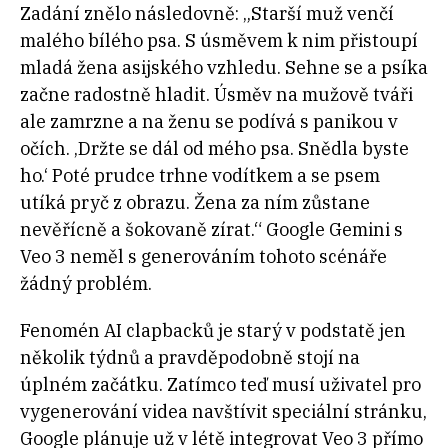
Zadání znělo následovně: „Starší muž venčí
malého bílého psa. S úsměvem k nim přistoupí
mladá žena asijského vzhledu. Sehne se a psíka
začne radostně hladit. Úsměv na mužově tváři
ale zamrzne a na ženu se podívá s panikou v
očích. ‚Držte se dál od mého psa. Snědla byste
ho.‘ Poté prudce trhne vodítkem a se psem
utíká pryč z obrazu. Žena za ním zůstane
nevěřícně a šokovaně zírat.“ Google Gemini s
Veo 3 neměl s generováním tohoto scénáře
žádný problém.
Fenomén AI clapbacků je starý v podstatě jen
několik týdnů a pravděpodobně stojí na
úplném začátku. Zatímco teď musí uživatel pro
vygenerování videa navštívit speciální stránku,
Google plánuje už v létě integrovat Veo 3 přímo