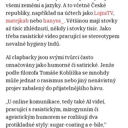
všemi zeměmi a jazyky. A to včetně České
republiky, například na účtech jako
LojzaTV
,
matejkab
nebo
hanyss_
. Většinou mají stovky
až tisíc zhlédnutí, někdy i stovky tisíc. Jako
třeba rasistické video pracující se stereotypem
nevalné hygieny Indů.
AI clapbacky jsou svými tvůrci často
označovány jako humorné či satirické. Jenže
podle filozofa Tomáše Koblížka se mnohdy
může jednat o rasismus nebo jiný nenávistný
projev zabalený do přijatelnějšího hávu.
„U online komunikace, tedy také AI videí,
pracující s rasistickým, mizogynním či
ageistickým humorem se rozlišují dva
protikladné styly: sugar-coating a e-bile,“