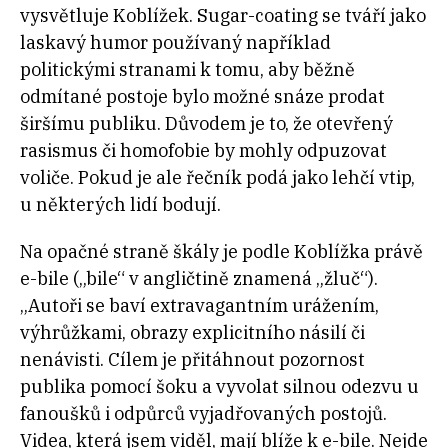
vysvětluje Koblížek. Sugar-coating se tváří jako
laskavý humor používaný například
politickými stranami k tomu, aby běžně
odmítané postoje bylo možné snáze prodat
širšímu publiku. Důvodem je to, že otevřený
rasismus či homofobie by mohly odpuzovat
voliče. Pokud je ale řečník podá jako lehčí vtip,
u některých lidí bodují.
Na opačné straně škály je podle Koblížka právě
e-bile („bile“ v angličtině znamená „žluč“).
„Autoři se baví extravagantním urážením,
výhrůžkami, obrazy explicitního násilí či
nenávisti. Cílem je přitáhnout pozornost
publika pomocí šoku a vyvolat silnou odezvu u
fanoušků i odpůrců vyjadřovaných postojů.
Videa, která jsem viděl, mají blíže k e-bile. Nejde