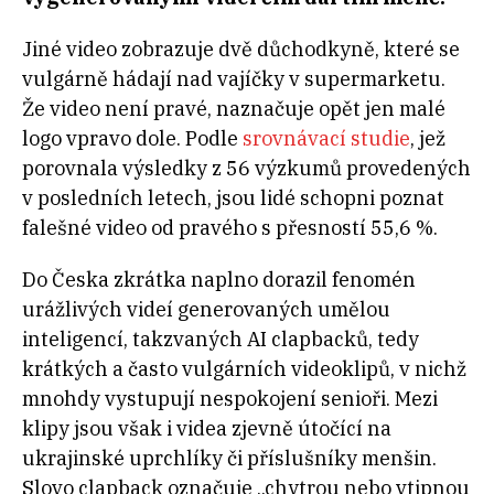
Jiné video zobrazuje dvě důchodkyně, které se
vulgárně hádají nad vajíčky v supermarketu.
Že video není pravé, naznačuje opět jen malé
logo vpravo dole. Podle
srovnávací studie
, jež
porovnala výsledky z 56 výzkumů provedených
v posledních letech, jsou lidé schopni poznat
falešné video od pravého s přesností 55,6 %.
Do Česka zkrátka naplno dorazil fenomén
urážlivých videí generovaných umělou
inteligencí, takzvaných AI clapbacků, tedy
krátkých a často vulgárních videoklipů, v nichž
mnohdy vystupují nespokojení senioři. Mezi
klipy jsou však i videa zjevně útočící na
ukrajinské uprchlíky či příslušníky menšin.
Slovo clapback označuje „chytrou nebo vtipnou