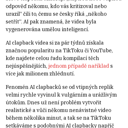
odpověď někomu, kdo vás kritizoval nebo
urazil“ čili to, čemu se česky říká „někoho
setřít“. AI pak znamená, že videa byla
vygenerována umělou inteligencí.
AI clapback videa si za pár týdnů získala
značnou popularitu na TikToku či YouTube,
kde najdete celou řadu kompilací těch
nejúspěšnějších,
jednom případě naříklad
s
více jak milionem zhlédnutí.
Fenomén AI clapbacků se od vtipných replik
velmi rychle vyvinul k vulgárním a urážlivým
útokům. Dnes už není problém vytvořit
realistické a vůči někomu nenávistné video
během několika minut, a tak se na TikToku
setkáváme s podobnými AI clapbacky napříč