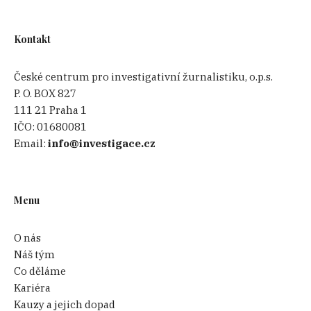
Kontakt
České centrum pro investigativní žurnalistiku, o.p.s.
P. O. BOX 827
111 21 Praha 1
IČO:
01680081
Email:
info@investigace.cz
Menu
O nás
Náš tým
Co děláme
Kariéra
Kauzy a jejich dopad