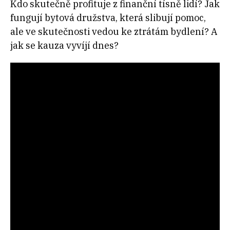
Kdo skutečně profituje z finanční tísně lidí? Jak
fungují bytová družstva, která slibují pomoc,
ale ve skutečnosti vedou ke ztrátám bydlení? A
jak se kauza vyvíjí dnes?