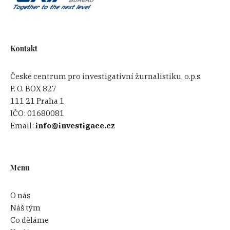
Kontakt
České centrum pro investigativní žurnalistiku, o.p.s.
P. O. BOX 827
111 21 Praha 1
IČO:
01680081
Email:
info@investigace.cz
Menu
O nás
Náš tým
Co děláme