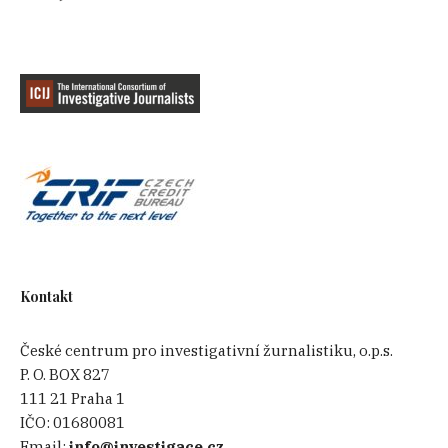
Kontakt
České centrum pro investigativní žurnalistiku, o.p.s.
P. O. BOX 827
111 21 Praha 1
IČO:
01680081
Email:
info@investigace.cz