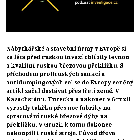
Nábytkářské a stavební firmy v Evropě si
za léta před ruskou invazí oblíbily levnou
a kvalitní ruskou březovou překližku. S
příchodem protiruských sankcí a
antidumpingových cel se do Evropy ceněný
artikl začal dostávat přes třetí země. V
Kazachstánu, Turecku a nakonec v Gruzii
vyrostly takřka přes noc fabriky na
zpracování ruské březové dýhy na
překližku. V Gruzii k tomu dokonce
nakoupili i ruské stroje. Původ dřeva