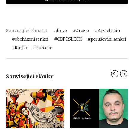
Související témata:
dřevo
Gruzie
Kazachstán
obcházení sankcí
ODPOSLECH
porušování sankcí
Rusko
Turecko
Související články