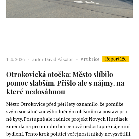
Reportáže
v rubrice
1. 4. 2026
autor
Dávid Pásztor
Otrokovická otočka: Město slíbilo
pomoc slabším. Přišlo ale s nájmy, na
které nedosáhnou
Město Otrokovice před pěti lety oznámilo, že pomůže
svým sociálně znevýhodněným občanům a postaví pro
ně byty. Postupně ale radnice projekt Nových Hurdisek
změnila na pro mnoho lidí cenově nedostupné nájemní
bydlení. Tento krok politici veřejnosti nikdy nevysvětlili.