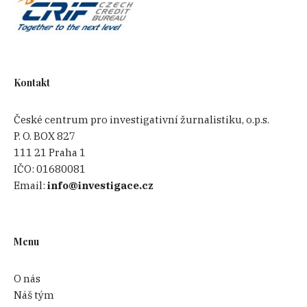
Kontakt
České centrum pro investigativní žurnalistiku, o.p.s.
P. O. BOX 827
111 21 Praha 1
IČO:
01680081
Email:
info@investigace.cz
Menu
O nás
Náš tým