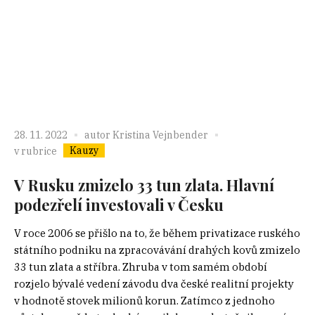
28. 11. 2022
autor
Kristina Vejnbender
Kauzy
v rubrice
V Rusku zmizelo 33 tun zlata. Hlavní
podezřelí investovali v Česku
V roce 2006 se přišlo na to, že během privatizace ruského
státního podniku na zpracovávání drahých kovů zmizelo
33 tun zlata a stříbra. Zhruba v tom samém období
rozjelo bývalé vedení závodu dva české realitní projekty
v hodnotě stovek milionů korun. Zatímco z jednoho