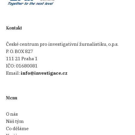
Kontakt
České centrum pro investigativní žurnalistiku, o.p.s.
P. O. BOX 827
111 21 Praha 1
IČO:
01680081
Email:
info@investigace.cz
Menu
O nás
Náš tým
Co děláme