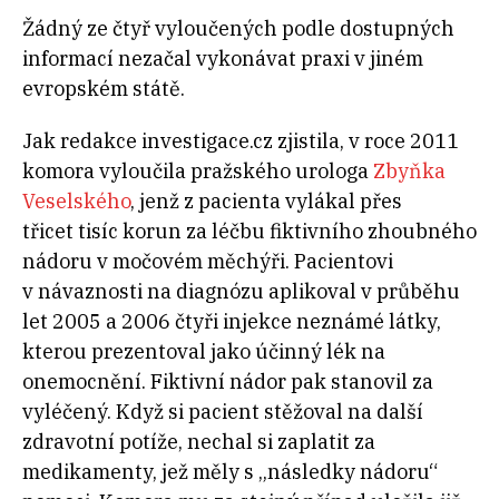
Žádný ze čtyř vyloučených podle dostupných
informací nezačal vykonávat praxi v jiném
evropském státě.
Jak redakce investigace.cz zjistila, v roce 2011
komora vyloučila pražského urologa
Zbyňka
Veselského
, jenž z pacienta vylákal přes
třicet tisíc korun za léčbu fiktivního zhoubného
nádoru v močovém měchýři. Pacientovi
v návaznosti na diagnózu aplikoval v průběhu
let 2005 a 2006 čtyři injekce neznámé látky,
kterou prezentoval jako účinný lék na
onemocnění. Fiktivní nádor pak stanovil za
vyléčený. Když si pacient stěžoval na další
zdravotní potíže, nechal si zaplatit za
medikamenty, jež měly s „následky nádoru“