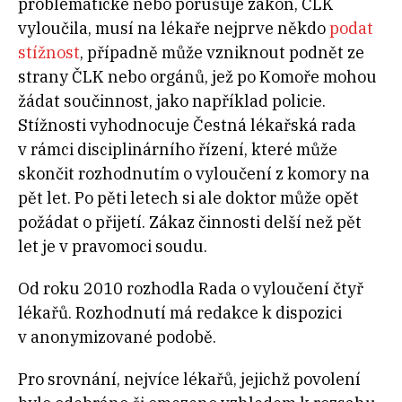
problematické nebo porušuje zákon, ČLK
vyloučila, musí na lékaře nejprve někdo
podat
stížnost
, případně může vzniknout podnět ze
strany ČLK nebo orgánů, jež po Komoře mohou
žádat součinnost, jako například policie.
Stížnosti vyhodnocuje Čestná lékařská rada
v rámci disciplinárního řízení, které může
skončit rozhodnutím o vyloučení z komory na
pět let. Po pěti letech si ale doktor může opět
požádat o přijetí. Zákaz činnosti delší než pět
let je v pravomoci soudu.
Od roku 2010 rozhodla Rada o vyloučení čtyř
lékařů. Rozhodnutí má redakce k dispozici
v anonymizované podobě.
Pro srovnání, nejvíce lékařů, jejichž povolení