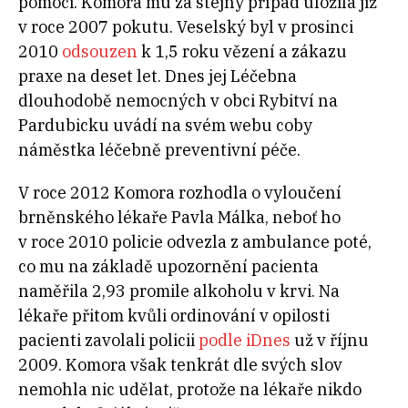
pomoci. Komora mu za stejný případ uložila již
v roce 2007 pokutu. Veselský byl v prosinci
2010
odsouzen
k 1,5 roku vězení a zákazu
praxe na deset let. Dnes jej Léčebna
dlouhodobě nemocných v obci Rybitví na
Pardubicku uvádí na svém webu coby
náměstka léčebně preventivní péče.
V roce 2012 Komora rozhodla o vyloučení
brněnského lékaře Pavla Málka, neboť ho
v roce 2010 policie odvezla z ambulance poté,
co mu na základě upozornění pacienta
naměřila 2,93 promile alkoholu v krvi. Na
lékaře přitom kvůli ordinování v opilosti
pacienti zavolali policii
podle iDnes
už v říjnu
2009. Komora však tenkrát dle svých slov
nemohla nic udělat, protože na lékaře nikdo