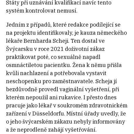
Státy při uznávání kvalifikací navíc tento
systém kontrolovat nemusí.
Jedním z případů, které redakce podílející se
na projektu identifikovaly, je kauza německého
lékaře Bernharda Scheji. Ten dostal ve
Švýcarsku v roce 2021 doživotní zákaz
praktikovat poté, co sexuálně napadl
osmnáctiletou pacientku. Žena k němu přišla
kvůli nachlazení a potřebovala vystavit
neschopenku pro zaměstnavatele. Scheja jí
bezdůvodně provedl vaginální vyšetření, při
kterém nepoužil ani rukavice. I přesto dnes
pracuje jako lékař v soukromém zdravotnickém
zařízení v Düsseldorfu. Místní úřady uvedly, že
o jeho švýcarském zákazu nebyly informovány
a že neprodleně zahájí vyšetřování.