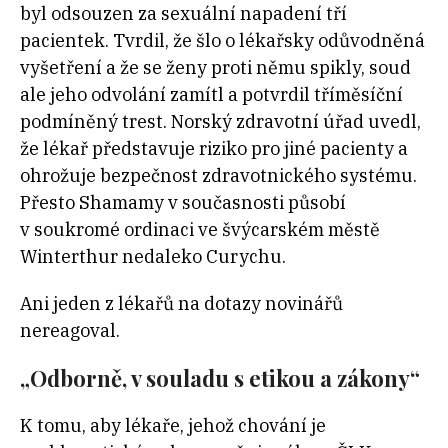
byl odsouzen za sexuální napadení tří
pacientek. Tvrdil, že šlo o lékařsky odůvodněná
vyšetření a že se ženy proti němu spikly, soud
ale jeho odvolání zamítl a potvrdil tříměsíční
podmíněný trest. Norský zdravotní úřad uvedl,
že lékař představuje riziko pro jiné pacienty a
ohrožuje bezpečnost zdravotnického systému.
Přesto Shamamy v současnosti působí
v soukromé ordinaci ve švýcarském městě
Winterthur nedaleko Curychu.
Ani jeden z lékařů na dotazy novinářů
nereagoval.
„Odborně, v souladu s etikou a zákony“
K tomu, aby lékaře, jehož chování je