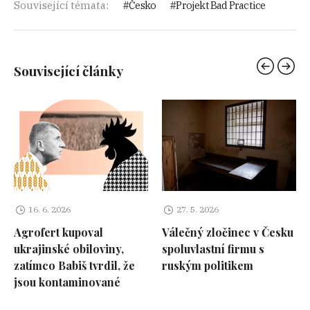
Související témata:
Česko
Projekt Bad Practice
Související články
16. 6. 2026
27. 5. 2026
Agrofert kupoval
Válečný zločinec v Česku
ukrajinské obiloviny,
spoluvlastní firmu s
zatímco Babiš tvrdil, že
ruským politikem
jsou kontaminované