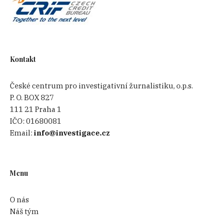
Kontakt
České centrum pro investigativní žurnalistiku, o.p.s.
P. O. BOX 827
111 21 Praha 1
IČO:
01680081
Email:
info@investigace.cz
Menu
O nás
Náš tým