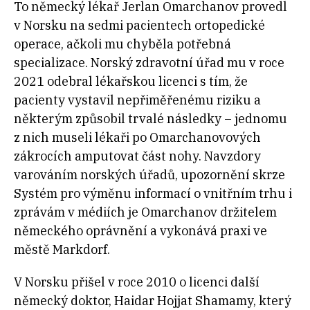
To německý lékař Jerlan Omarchanov provedl
v Norsku na sedmi pacientech ortopedické
operace, ačkoli mu chyběla potřebná
specializace. Norský zdravotní úřad mu v roce
2021 odebral lékařskou licenci s tím, že
pacienty vystavil nepřiměřenému riziku a
některým způsobil trvalé následky – jednomu
z nich museli lékaři po Omarchanovových
zákrocích amputovat část nohy. Navzdory
varováním norských úřadů, upozornění skrze
Systém pro výměnu informací o vnitřním trhu i
zprávám v médiích je Omarchanov držitelem
německého oprávnění a vykonává praxi ve
městě Markdorf.
V Norsku přišel v roce 2010 o licenci další
německý doktor, Haidar Hojjat Shamamy, který