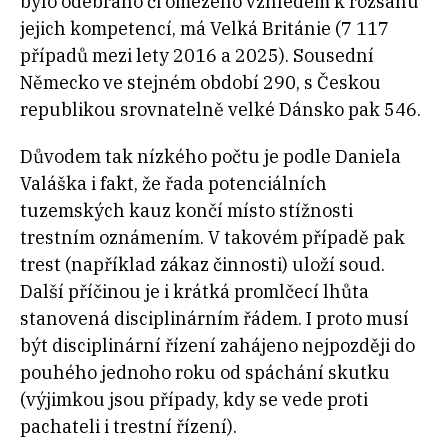
bylo odebráno či omezeno vzhledem k rozsahu
jejich kompetencí, má Velká Británie (7 117
případů mezi lety 2016 a 2025). Sousední
Německo ve stejném období 290, s Českou
republikou srovnatelně velké Dánsko pak 546.
Důvodem tak nízkého počtu je podle Daniela
Valáška i fakt, že řada potenciálních
tuzemských kauz končí místo stížnosti
trestním oznámením. V takovém případě pak
trest (například zákaz činnosti) uloží soud.
Další příčinou je i krátká promlčecí lhůta
stanovená disciplinárním řádem. I proto musí
být disciplinární řízení zahájeno nejpozději do
pouhého jednoho roku od spáchání skutku
(výjimkou jsou případy, kdy se vede proti
pachateli i trestní řízení).