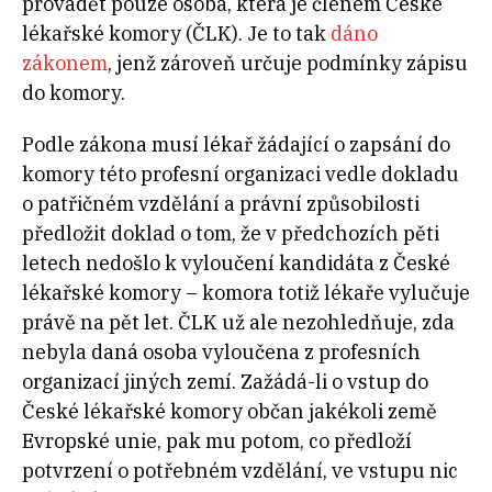
provádět pouze osoba, která je členem České
lékařské komory (ČLK). Je to tak
dáno
zákonem
, jenž zároveň určuje podmínky zápisu
do komory.
Podle zákona musí lékař žádající o zapsání do
komory této profesní organizaci vedle dokladu
o patřičném vzdělání a právní způsobilosti
předložit doklad o tom, že v předchozích pěti
letech nedošlo k vyloučení kandidáta z České
lékařské komory – komora totiž lékaře vylučuje
právě na pět let. ČLK už ale nezohledňuje, zda
nebyla daná osoba vyloučena z profesních
organizací jiných zemí. Zažádá-li o vstup do
České lékařské komory občan jakékoli země
Evropské unie, pak mu potom, co předloží
potvrzení o potřebném vzdělání, ve vstupu nic