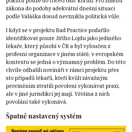
pokutu pouze do třiceti tisíc korun. Pro změnu
zákona do podoby adekvátní dnešní situaci
podle Valáška dosud nevznikla politická vůle.
I když se v projektu Bad Practice podařilo
identifikovat pouze Jiřího Lojdu jako jediného
lékaře, který působí v ČR a byl vyloučen z
profesní organizace v jiném státě, v evropském
kontextu se jedná o významný problém. Do této
chvíle odhalili novináři v rámci projektu přes
sto případů lékařů, kteří kvůli závažným
proviněním ztratili povolení vykonávat praxi,
ale v jiné jurisdikci jej mají. Většina z nich
povolání také vykonává.
Špatně nastavený systém