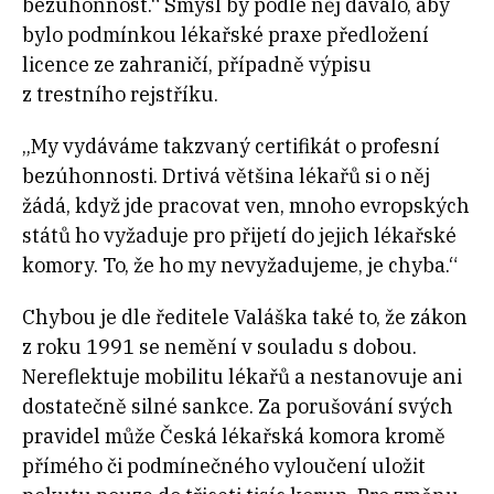
bezúhonnost.“ Smysl by podle něj dávalo, aby
bylo podmínkou lékařské praxe předložení
licence ze zahraničí, případně výpisu
z trestního rejstříku.
„My vydáváme takzvaný certifikát o profesní
bezúhonnosti. Drtivá většina lékařů si o něj
žádá, když jde pracovat ven, mnoho evropských
států ho vyžaduje pro přijetí do jejich lékařské
komory. To, že ho my nevyžadujeme, je chyba.“
Chybou je dle ředitele Valáška také to, že zákon
z roku 1991 se nemění v souladu s dobou.
Nereflektuje mobilitu lékařů a nestanovuje ani
dostatečně silné sankce. Za porušování svých
pravidel může Česká lékařská komora kromě
přímého či podmínečného vyloučení uložit