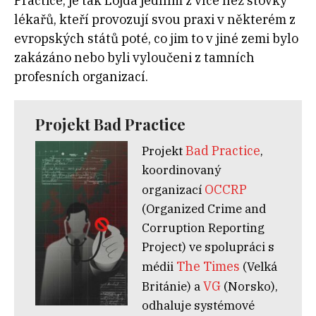
Practice, je tak Lojda jedním z více než stovky
lékařů, kteří provozují svou praxi v některém z
evropských států poté, co jim to v jiné zemi bylo
zakázáno nebo byli vyloučeni z tamních
profesních organizací.
Projekt Bad Practice
Bad Practice
Projekt
,
koordinovaný
OCCRP
organizací
(Organized Crime and
Corruption Reporting
Project) ve spolupráci s
The Times
médii
(Velká
VG
Británie) a
(Norsko),
odhaluje systémové