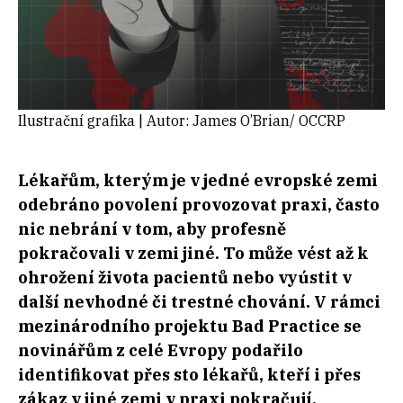
Ilustrační grafika | Autor: James O’Brian/ OCCRP
Lékařům, kterým je v jedné evropské zemi
odebráno povolení provozovat praxi, často
nic nebrání v tom, aby profesně
pokračovali v zemi jiné. To může vést až k
ohrožení života pacientů nebo vyústit v
další nevhodné či trestné chování. V rámci
mezinárodního projektu Bad Practice se
novinářům z celé Evropy podařilo
identifikovat přes sto lékařů, kteří i přes
zákaz v jiné zemi v praxi pokračují.