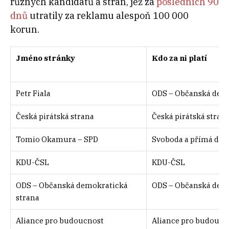
různých kandidátů a stran, jež za
posledních 90
dnů
utratily za reklamu alespoň 100 000
korun.
Jméno stránky
Kdo za ni platí
Petr Fiala
ODS – Občanská demo
Česká pirátská strana
Česká pirátská stran
Tomio Okamura – SPD
Svoboda a přímá dem
KDU-ČSL
KDU-ČSL
ODS – Občanská demokratická
ODS – Občanská demo
strana
Aliance pro budoucnost
Aliance pro budoucn