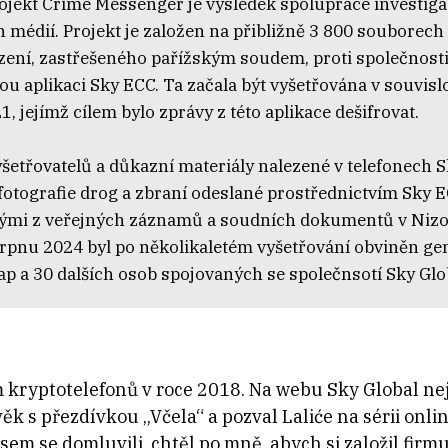
jekt Crime Messenger je výsledek spolupráce investiga
 médií. Projekt je založen na přibližně 3 800 souborech
zení, zastřešeného pařížským soudem, proti společnost
ou aplikaci Sky ECC. Ta začala být vyšetřována v souvislo
1, jejímž cílem bylo zprávy z této aplikace dešifrovat.
šetřovatelů a důkazní materiály nalezené v telefonech S
 fotografie drog a zbraní odeslané prostřednictvím Sky 
nými z veřejných záznamů a soudních dokumentů v Ni
srpnu 2024 byl po několikaletém vyšetřování obviněn gen
p a 30 dalších osob spojovaných se společnsotí Sky Glo
m kryptotelefonů v roce 2018. Na webu Sky Global nej
k s přezdívkou „Včela“ a pozval Laliće na sérii online
m se domluvili, chtěl po mně, abych si založil firmu,