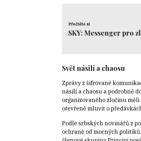
Přečtěte si
SKY: Messenger pro z
Svět násilí a chaosu
Zprávy z šifrované komunikač
násilí a chaosu a podrobně do
organizovaného zločinu měli z
otevřeně mluvit o předávkác
Podle srbských novinářů z p
ochraně od mocných politiků
členové skupiny Principi posíl