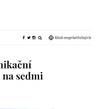
Klub neprůstřelných
nikační
u na sedmi