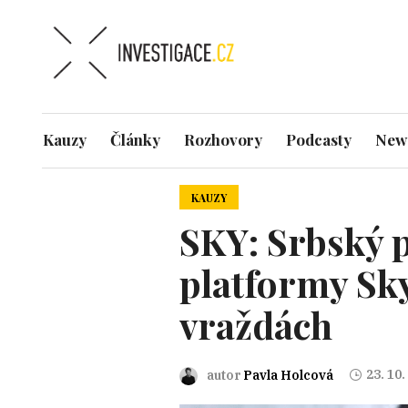
Kauzy
Články
Rozhovory
Podcasty
News
KAUZY
SKY: Srbský 
platformy Sky
vraždách
23. 10.
autor
Pavla Holcová