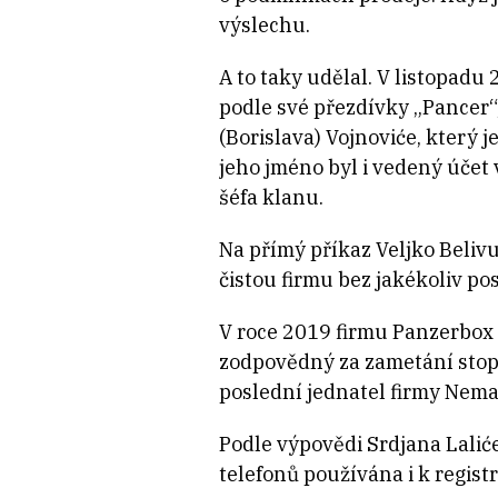
výslechu.
A to taky udělal. V listopadu 
podle své přezdívky „Pancer“,
(Borislava) Vojnoviće, který 
jeho jméno byl i vedený účet 
šéfa klanu.
Na přímý příkaz Veljko Belivu
čistou firmu bez jakékoliv po
V roce 2019 firmu Panzerbox p
zodpovědný za zametání stop 
poslední jednatel firmy Nema
Podle výpovědi Srdjana Lalić
telefonů používána i k regist