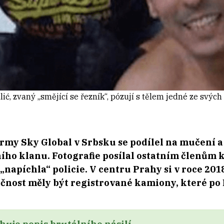
lić, zvaný „smějící se řezník“, pózují s tělem jedné ze svých 
rmy Sky Global v Srbsku se podílel na mučení a 
o klanu. Fotografie posílal ostatním členům k
„napíchla“ policie. V centru Prahy si v roce 201
lečnost měly být registrované kamiony, které po