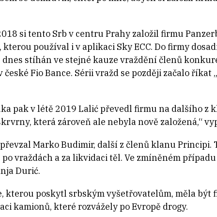
2018 si tento Srb v centru Prahy založil firmu Panzerb
 kterou používal i v aplikaci Sky ECC. Do firmy dosadi
je dnes stíhán ve stejné kauze vraždění členů konkur
v české Fio Bance. Sérii vražd se později začalo říka
ka pak v létě 2019 Lalić převedl firmu na dalšího z k
skrvrny, která zároveň ale nebyla nově založená,“ vy
řevzal Marko Budimir, další z členů klanu Principi. 
po vraždách a za likvidaci těl. Ve zmíněném případu
nja Durić.
e, kterou poskytl srbským vyšetřovatelům, měla být 
raci kamionů, které rozvážely po Evropě drogy.