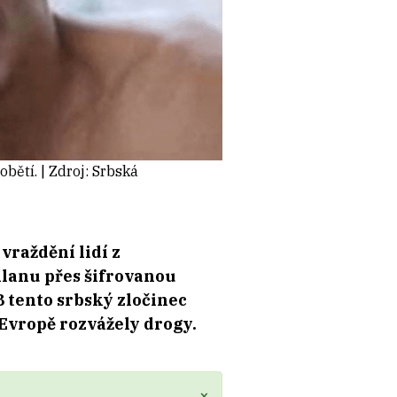
obětí. | Zdroj: Srbská
vraždění lidí z
lanu přes šifrovanou
8 tento srbský zločinec
 Evropě rozvážely drogy.
×