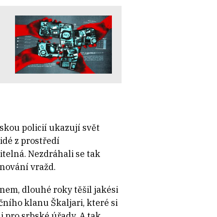
kou policií ukazují svět
idé z prostředí
telná. Nezdráhali se tak
nování vražd.
enem, dlouhé roky těšil jakési
ho klanu Škaljari, které si
i pro srbské úřady. A tak