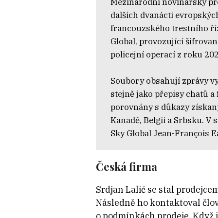
Mezinárodní novinářský pro
dalších dvanácti evropských
francouzského trestního ří
Global, provozující šifrovan
policejní operací z roku 202
Soubory obsahují zprávy vy
stejně jako přepisy chatů a
porovnány s důkazy získa
Kanadě, Belgii a Srbsku. V 
Sky Global Jean-François Ea
Česká firma
Srdjan Lalić se stal prodejce
Následně ho kontaktoval člově
o podmínkách prodeje. Když jse