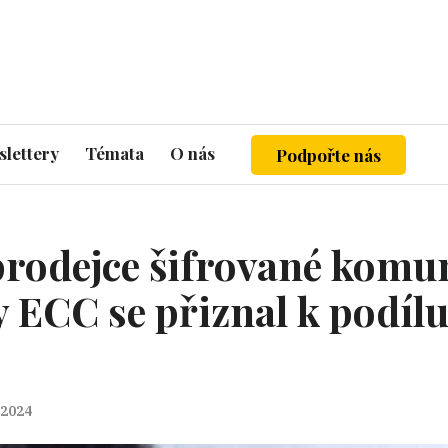
lettery
Témata
O nás
Podpořte nás
prodejce šifrované komu
 ECC se přiznal k podíl
 2024