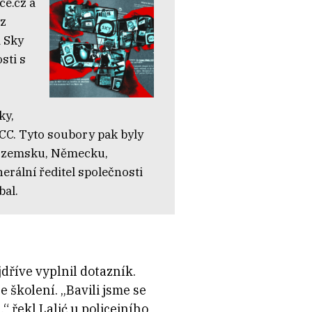
ce.cz a
 z
i Sky
sti s
ky,
ECC. Tyto soubory pak byly
zozemsku, Německu,
erální ředitel společnosti
bal.
dříve vyplnil dotazník.
 školení. „Bavili jsme se
“ řekl Lalić u policejního