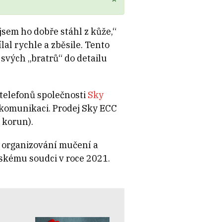
 jsem ho dobře stáhl z kůže,“
lal rychle a zběsile. Tento
svých „bratrů“ do detailu
otelefonů společnosti
Sky
 komunikaci. Prodej Sky ECC
 korun).
k organizování mučení a
bskému soudci v roce 2021.