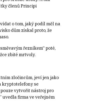
ítky členů Principi
vídat o tom, jaký podíl měl na
isko dům získal proto, že
maso.
„usměvavým řezníkem“ poté,
žce zbité mrtvoly.
tním zločincům, jeví jen jako
a kryptotelefony se
pouze vytvořit nástroj pro
” uvedla firma ve veřejném