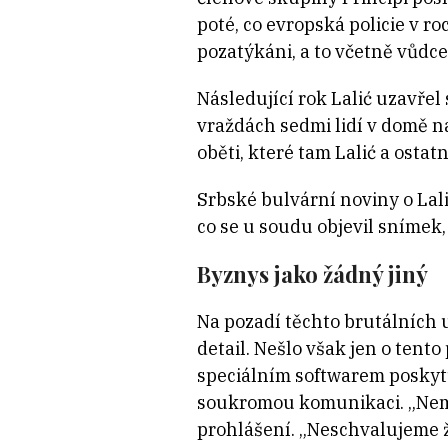
poté, co evropská policie v ro
pozatýkáni, a to včetně vůdce
Následující rok Lalić uzavřel
vraždách sedmi lidí v domě n
oběti, které tam Lalić a ostat
Srbské bulvární noviny o La
co se u soudu objevil snímek,
Byznys jako žádný jiný
Na pozadí těchto brutálních u
detail. Nešlo však jen o tent
speciálním softwarem poskytu
soukromou komunikaci. „Nemů
prohlášení. „Neschvalujeme 