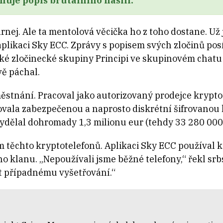
uje popis brutálního násilí.
arnej. Ale ta mentolová věcička ho z toho dostane. Už
aplikaci Sky ECC. Zprávy s popisem svých zločinů posí
ké zločinecké skupiny Principi ve skupinovém chatu 
vě páchal.
městnání. Pracoval jako autorizovaný prodejce krypt
bovala zabezpečenou a naprosto diskrétní šifrovanou
 vydělal dohromady 1,3 milionu eur (tehdy 33 280 000
 těchto kryptotelefonů. Aplikaci Sky ECC používal 
 klanu. „Nepoužívali jsme běžné telefony,“ řekl sr
ut případnému vyšetřování.“