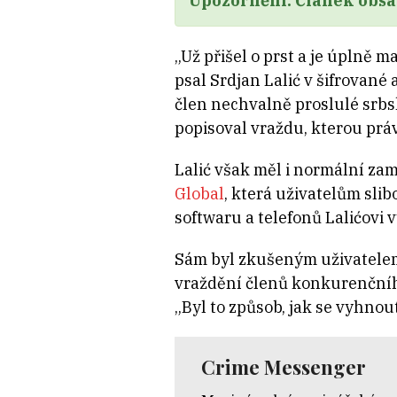
Upozornění: Článek obsah
„Už přišel o prst a je úplně m
psal Srdjan Lalić v šifrované 
člen nechvalně proslulé srbs
popisoval vraždu, kterou prá
Lalić však měl i normální za
Global
, která uživatelům sli
softwaru a telefonů Lalićovi
Sám byl zkušeným uživatelem
vraždění členů konkurenčního
„Byl to způsob, jak se vyhno
Crime Messenger