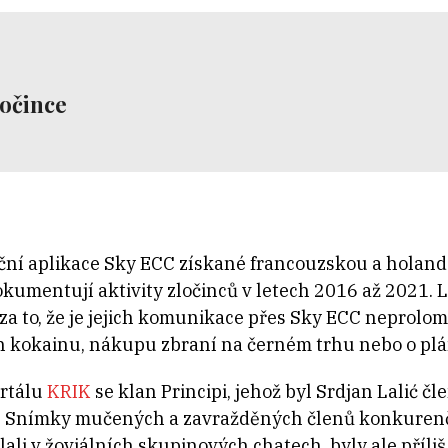
ločince
ní aplikace Sky ECC získané francouzskou a holands
kumentují aktivity zločinců v letech 2016 až 2021. L
a to, že je jejich komunikace přes Sky ECC neprolomi
h kokainu, nákupu zbraní na černém trhu nebo o plá
ortálu
KRIK
se klan Principi, jehož byl Srdjan Lalić čl
. Snímky mučených a zavražděných členů konkurenční
ali v žoviálních skupinových chatech, byly ale příliš 