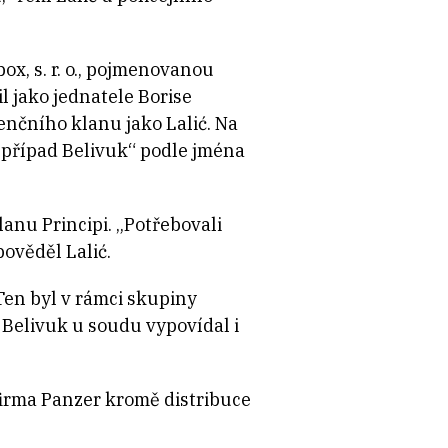
ox, s. r. o., pojmenovanou
l jako jednatele Borise
enčního klanu jako Lalić. Na
t „případ Belivuk“ podle jména
lanu Principi. „Potřebovali
pověděl Lalić.
Ten byl v rámci skupiny
 Belivuk u soudu vypovídal i
firma Panzer kromě distribuce