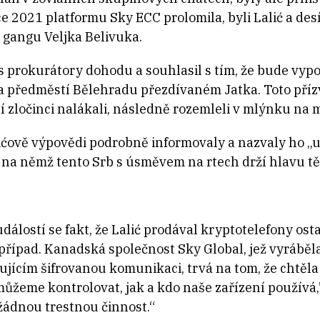
ce 2021 platformu Sky ECC prolomila, byli Lalić a des
 gangu Veljka Belivuka.
 s prokurátory dohodu a souhlasil s tím, že bude vypo
a předměstí Bělehradu přezdívaném Jatka. Toto přízv
ní zločinci nalákali, následně rozemleli v mlýnku na 
lićově výpovědi podrobně informovaly a nazvaly ho 
 na němž tento Srb s úsměvem na rtech drží hlavu tě
dálostí se fakt, že Lalić prodával kryptotelefony osta
o případ. Kanadská společnost Sky Global, jež vyráběl
jícím šifrovanou komunikaci, trvá na tom, že chtěla 
žeme kontrolovat, jak a kdo naše zařízení používá,
žádnou trestnou činnost.“