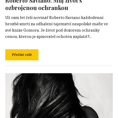
Roberto Saviano: Můj život s
ozbrojenou ochrankou
Už osm let čelí novinář Roberto Saviano každodenní
hrozbě smrti za odhalení tajemství neapolské mafie ve
své knize Gomora. Je život pod dozorem ochranky
cenou, kterou je spisovatel ochoten zaplatit?...
Přečíst celé