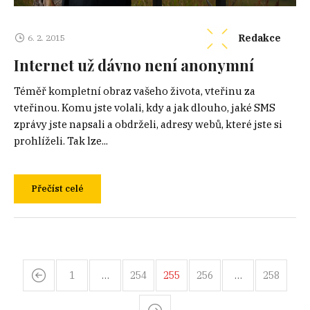
Redakce
6. 2. 2015
Internet už dávno není anonymní
Téměř kompletní obraz vašeho života, vteřinu za
vteřinou. Komu jste volali, kdy a jak dlouho, jaké SMS
zprávy jste napsali a obdrželi, adresy webů, které jste si
prohlíželi. Tak lze...
Přečíst celé
1
…
254
255
256
…
258