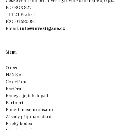
České centrum pro investigativní žurnalistiku, o.p.s.
P. O. BOX 827
111 21 Praha 1
IČO:
01680081
Email:
info@investigace.cz
Menu
O nás
Náš tým
Co děláme
Kariéra
Kauzy a jejich dopad
Partneři
Použití našeho obsahu
Zásady přijímání darů
Etický kodex