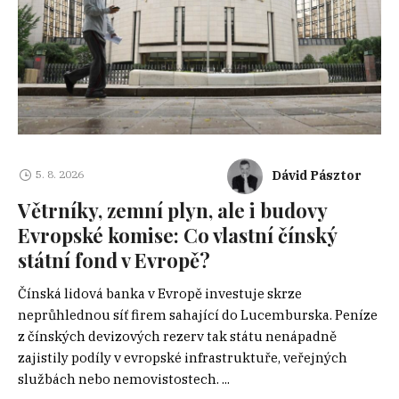
Dávid Pásztor
5. 8. 2026
Větrníky, zemní plyn, ale i budovy
Evropské komise: Co vlastní čínský
státní fond v Evropě?
Čínská lidová banka v Evropě investuje skrze
neprůhlednou síť firem sahající do Lucemburska. Peníze
z čínských devizových rezerv tak státu nenápadně
zajistily podíly v evropské infrastruktuře, veřejných
službách nebo nemovistostech. ...