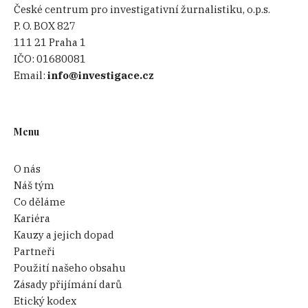
České centrum pro investigativní žurnalistiku, o.p.s.
P. O. BOX 827
111 21 Praha 1
IČO:
01680081
Email:
info@investigace.cz
Menu
O nás
Náš tým
Co děláme
Kariéra
Kauzy a jejich dopad
Partneři
Použití našeho obsahu
Zásady přijímání darů
Etický kodex