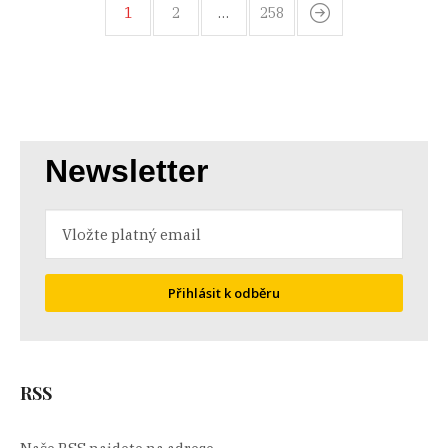
1
2
…
258
Newsletter
Přihlásit k odběru
RSS