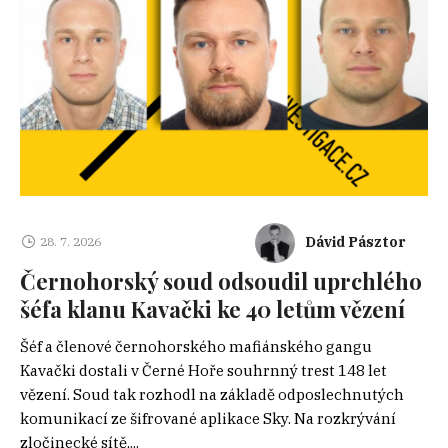
Dávid Pásztor
28. 7. 2026
Černohorský soud odsoudil uprchlého
šéfa klanu Kavački ke 40 letům vězení
Šéf a členové černohorského mafiánského gangu
Kavački dostali v Černé Hoře souhrnný trest 148 let
vězení. Soud tak rozhodl na základě odposlechnutých
komunikací ze šifrované aplikace Sky. Na rozkrývání
zločinecké sítě,...