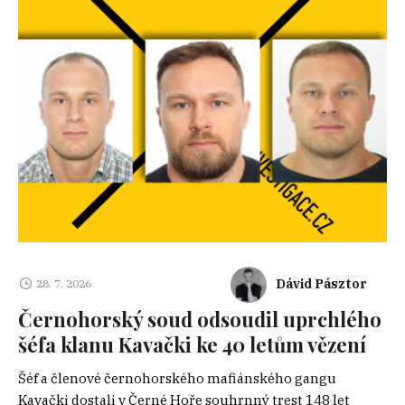
Dávid Pásztor
28. 7. 2026
Černohorský soud odsoudil uprchlého
šéfa klanu Kavački ke 40 letům vězení
Šéf a členové černohorského mafiánského gangu
Kavački dostali v Černé Hoře souhrnný trest 148 let