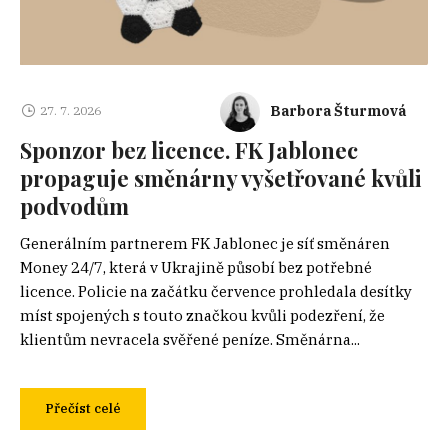
Barbora Šturmová
27. 7. 2026
Sponzor bez licence. FK Jablonec
propaguje směnárny vyšetřované kvůli
podvodům
Generálním partnerem FK Jablonec je síť směnáren
Money 24/7, která v Ukrajině působí bez potřebné
licence. Policie na začátku července prohledala desítky
míst spojených s touto značkou kvůli podezření, že
klientům nevracela svěřené peníze. Směnárna...
Přečíst celé