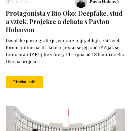
Pavla Holcová
5. 8. 2026
Protagonista v Bio Oko: Deepfake, stud
a vztek. Projekce a debata s Pavlou
Holcovou
Deepfake pornografie je jednou z nejrychleji se šířících
forem online násilí. Jaké to je stát se její obětí? A jak se
tomu bránit? Přijďte v úterý 11. srpna od 18 hodin do Bio
Oko na projekci...
Přečíst celé