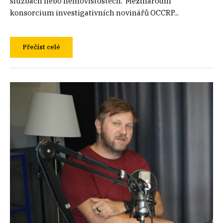
službách nebo nemovistostech. Mezinárodní
konsorcium investigativních novinářů OCCRP...
Přečíst celé