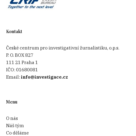
Kontakt
České centrum pro investigativní žurnalistiku, o.p.s.
P. O. BOX 827
111 21 Praha 1
IČO:
01680081
Email:
info@investigace.cz
Menu
O nás
Náš tým
Co děláme