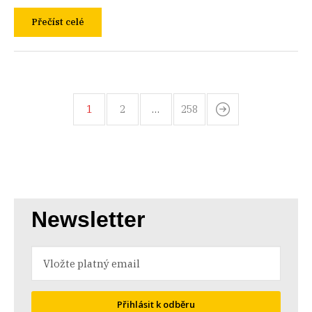
Přečíst celé
1
2
…
258
Newsletter
Přihlásit k odběru