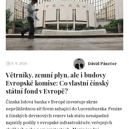
Dávid Pásztor
5. 8. 2026
Větrníky, zemní plyn, ale i budovy
Evropské komise: Co vlastní čínský
státní fond v Evropě?
Čínská lidová banka v Evropě investuje skrze
neprůhlednou síť firem sahající do Lucemburska. Peníze
z čínských devizových rezerv tak státu nenápadně
zajistily podíly v evropské infrastruktuře, veřejných