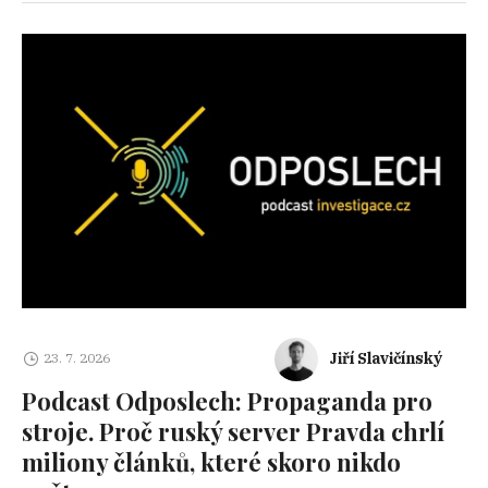
Jiří Slavičínský
23. 7. 2026
Podcast Odposlech: Propaganda pro
stroje. Proč ruský server Pravda chrlí
miliony článků, které skoro nikdo